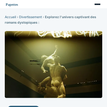
Accueil
›
Divertissement
›
Explorez l'univers captivant des
romans dystopiques :