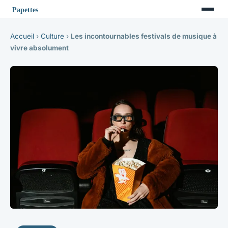
Accueil
›
Culture
›
Les incontournables festivals de musique à
vivre absolument