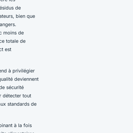
résidus de
ateurs, bien que
dangers.
ec moins de
ce totale de
ct est
end à privilégier
ualité deviennent
de sécurité
 détecter tout
 aux standards de
inant à la fois