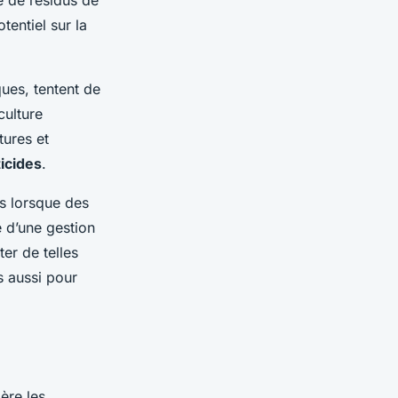
tentiel sur la
ques, tentent de
culture
tures et
icides
.
s lorsque des
 d’une gestion
ter de telles
s aussi pour
ère les