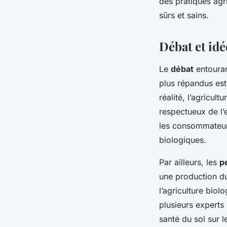
des pratiques agri
sûrs et sains.
Débat et idé
Le
débat
entouran
plus répandus est
réalité, l’agricul
respectueux de l’
les consommateurs
biologiques.
Par ailleurs, les
p
une production du
l’agriculture biol
plusieurs experts
santé du sol sur l