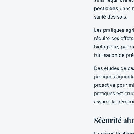
pesticides
dans l’
santé des sols.
Les pratiques agri
réduire ces effet
biologique, par e
l’utilisation de p
Des études de cas
pratiques agricol
proactive pour m
pratiques est cru
assurer la pérenn
Sécurité ali
La
sécurité alime