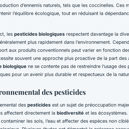
troduction d’ennemis naturels, tels que les coccinelles. Ces
ntenir l’équilibre écologique, tout en réduisant la dépendan
ct, les
pesticides biologiques
respectent davantage la dive
énéralement plus rapidement dans l’environnement. Cepend
pport aux produits conventionnels peut varier en fonction de
cessite souvent une approche plus proactive de la part des a
e biologique
ne se contente pas de restreindre l’usage des 
tiques pour un avenir plus durable et respectueux de la natu
ronnemental des pesticides
nemental des
pesticides
est un sujet de préoccupation majeu
s affectent directement la
biodiversité
et les écosystèmes.
 contaminer les sols, l’eau et affecter des espèces non cibl
 écologique. Plusieurs études ont démontré la présence accru