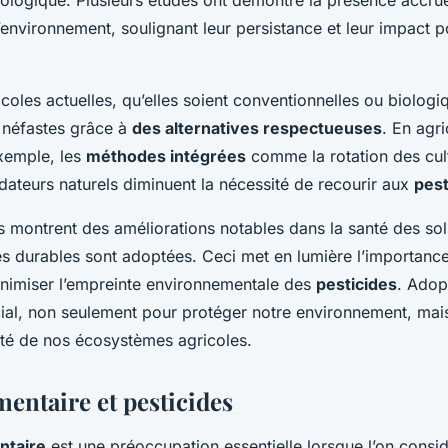
environnement, soulignant leur persistance et leur impact po
coles actuelles, qu’elles soient conventionnelles ou biologi
s néfastes grâce à
des alternatives respectueuses
. En agri
xemple, les
méthodes intégrées
comme la rotation des cul
rédateurs naturels diminuent la nécessité de recourir aux
pest
 montrent des améliorations notables dans la santé des sol
es durables sont adoptées. Ceci met en lumière l’importance
inimiser l’empreinte environnementale des
pesticides
. Adop
cial, non seulement pour protéger notre environnement, mai
ité de nos écosystèmes agricoles.
mentaire et pesticides
ntaire
est une préoccupation essentielle lorsque l’on consid