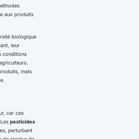
 méthodes
ce aux produits
rsité biologique
ant, leur
s conditions
griculteurs.
produits, mais
re.
r, car ces
 Les
pesticides
ées, perturbant
e de résidus de