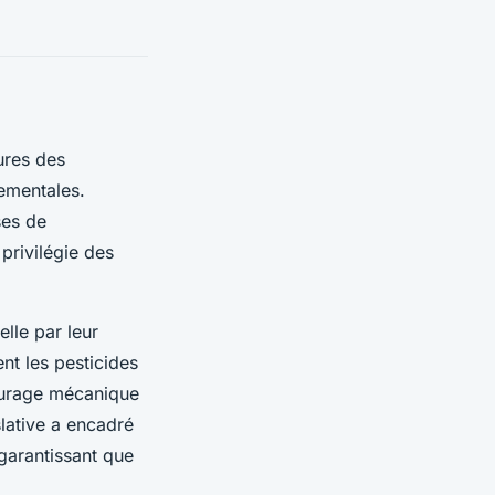
tures des
nementales.
ses de
privilégie des
elle par leur
ent les pesticides
ourage mécanique
slative a encadré
garantissant que