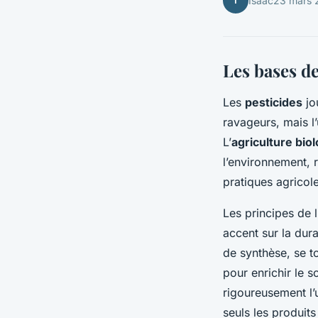
I
Isaac
23 mars 
Les bases de
Les
pesticides
jo
ravageurs, mais l
L’
agriculture bio
l’environnement, r
pratiques agricol
Les principes de l
accent sur la dura
de synthèse, se 
pour enrichir le s
rigoureusement l’u
seuls les produits