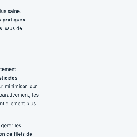
us saine,
es
pratiques
s issus de
ctement
sticides
ur minimiser leur
parativement, les
tiellement plus
gérer les
on de filets de