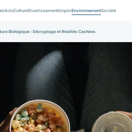
eil
Actu
Culture
Divertissement
Emploi
Environnement
Société
lture Biologique : Décryptage et Réalités Cachées