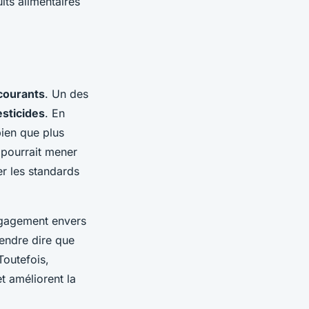
its alimentaires
courants
. Un des
esticides
. En
bien que plus
 pourrait mener
er les standards
engagement envers
tendre dire que
Toutefois,
t améliorent la