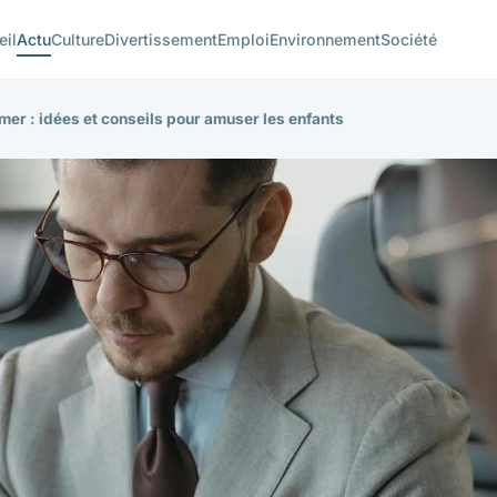
eil
Actu
Culture
Divertissement
Emploi
Environnement
Société
mer : idées et conseils pour amuser les enfants