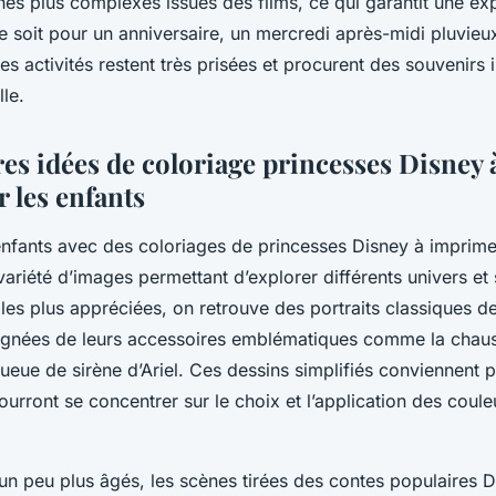
nes plus complexes issues des films, ce qui garantit une ex
e soit pour un anniversaire, un mercredi après-midi pluvieux
 ces activités restent très prisées et procurent des souvenirs
lle.
res idées de coloriage princesses Disney
r les enfants
nfants avec des coloriages de princesses Disney à imprimer,
riété d’images permettant d’explorer différents univers et s
 les plus appréciées, on retrouve des portraits classiques d
nées de leurs accessoires emblématiques comme la chaus
queue de sirène d’Ariel. Ces dessins simplifiés conviennent 
ourront se concentrer sur le choix et l’application des coule
un peu plus âgés, les scènes tirées des contes populaires D