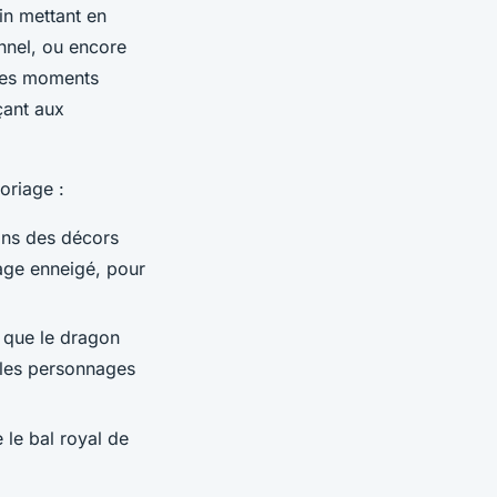
in mettant en
nnel, ou encore
 Ces moments
çant aux
oriage :
ans des décors
age enneigé, pour
s que le dragon
 les personnages
 le bal royal de