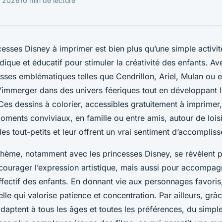
r 2026
10 min de lecture
esses Disney à imprimer est bien plus qu’une simple activité 
ique et éducatif pour stimuler la créativité des enfants. Av
esses emblématiques telles que Cendrillon, Ariel, Mulan ou 
’immerger dans des univers féeriques tout en développant le
 Ces dessins à colorier, accessibles gratuitement à imprimer
oments conviviaux, en famille ou entre amis, autour de loisir
t des tout-petits et leur offrent un vrai sentiment d’accomplis
thème, notamment avec les princesses Disney, se révèlent p
courager l’expression artistique, mais aussi pour accompag
ectif des enfants. En donnant vie aux personnages favoris, 
lle qui valorise patience et concentration. Par ailleurs, grâc
adaptent à tous les âges et toutes les préférences, du simpl