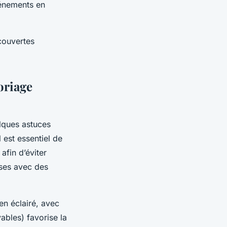
énements en
couvertes
oriage
lques astuces
 est essentiel de
afin d’éviter
ises avec des
en éclairé, avec
ables) favorise la