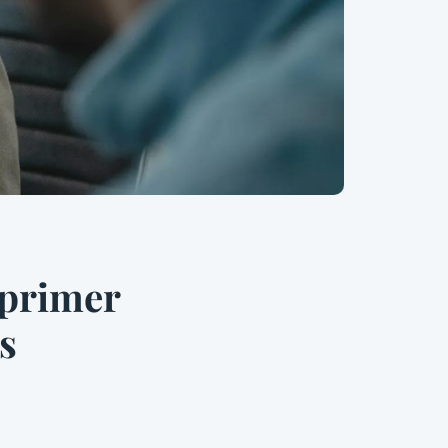
mprimer
s