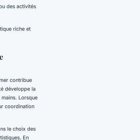
ou des activités
tique riche et
e
imer contribue
té développe la
es mains. Lorsque
ur coordination
ans le choix des
tistiques. En