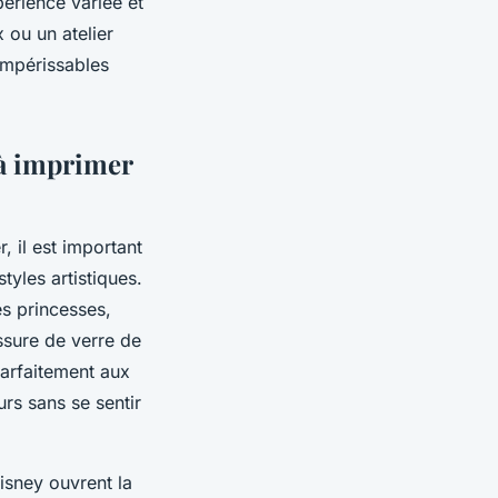
périence variée et
 ou un atelier
 impérissables
 à imprimer
 il est important
tyles artistiques.
es princesses,
sure de verre de
parfaitement aux
urs sans se sentir
isney ouvrent la