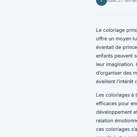
I
Isaac
27 févrie
Le coloriage princ
offre un moyen lud
éventail de princ
enfants peuvent s
leur imagination.
d’organiser des m
éveillent l’intérê
Les coloriages à 
efficaces pour en
développement aff
relation émotionne
ces coloriages s’