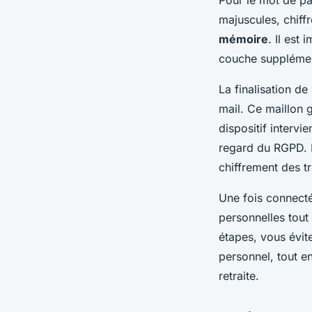
majuscules, chif
mémoire
. Il est
couche supplémen
La finalisation de
mail. Ce maillon g
dispositif interv
regard du RGPD. P
chiffrement des t
Une fois connect
personnelles tout
étapes, vous évite
personnel, tout en
retraite.