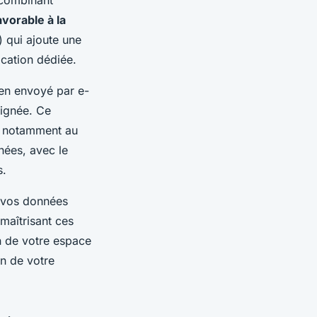
avorable à la
) qui ajoute une
cation dédiée.
lien envoyé par e-
eignée. Ce
e, notamment au
nées, avec le
s.
e vos données
maîtrisant ces
on de votre espace
on de votre