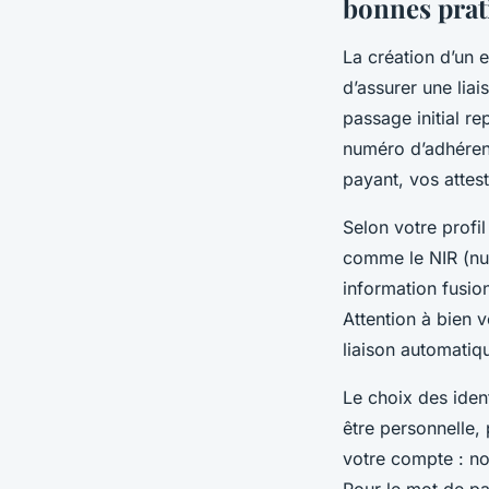
bonnes prat
La création d’un
d’assurer une liai
passage initial r
numéro d’adhérent
payant, vos attes
Selon votre profil
comme le NIR (nu
information fusio
Attention à bien v
liaison automatiq
Le choix des iden
être personnelle, 
votre compte : no
Pour le mot de p