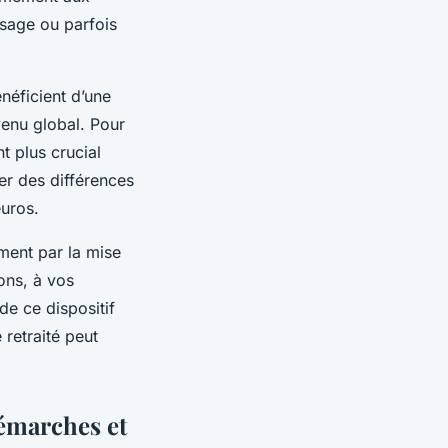
ssage ou parfois
énéficient d’une
venu global. Pour
nt plus crucial
er des différences
euros.
ment par la mise
ons, à vos
de ce dispositif
 retraité peut
démarches et