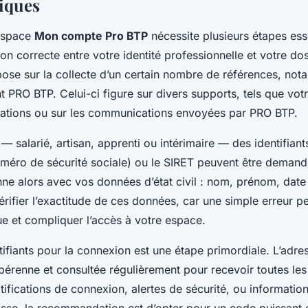
iques
 espace
Mon compte Pro BTP
nécessite plusieurs étapes esse
son correcte entre votre identité professionnelle et votre dos
epose sur la collecte d’un certain nombre de références, no
 PRO BTP. Celui-ci figure sur divers supports, tels que votr
tations ou sur les communications envoyées par PRO BTP.
 — salarié, artisan, apprenti ou intérimaire — des identifian
méro de sécurité sociale) ou le SIRET peuvent être demand
nne alors avec vos données d’état civil : nom, prénom, date
érifier l’exactitude de ces données, car une simple erreur p
ue et compliquer l’accès à votre espace.
tifiants pour la connexion est une étape primordiale. L’adre
pérenne et consultée régulièrement pour recevoir toutes les 
tifications de connexion, alertes de sécurité, ou informatio
asse, la recommandation est d’opter pour un code puissant