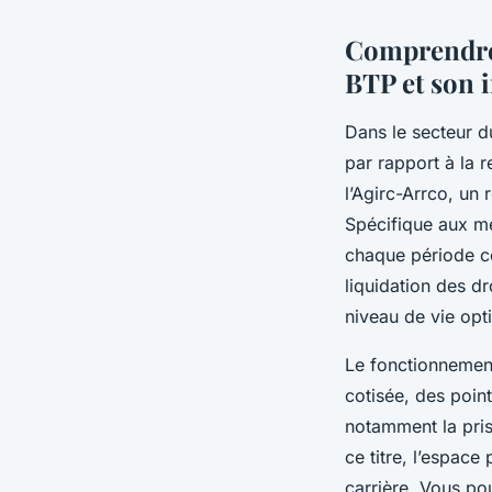
Comprendre 
BTP et son 
Dans le secteur d
par rapport à la 
l’Agirc-Arrco, un
Spécifique aux mé
chaque période co
liquidation des d
niveau de vie opti
Le fonctionnement
cotisée, des poin
notamment la pri
ce titre, l’espace
carrière. Vous po