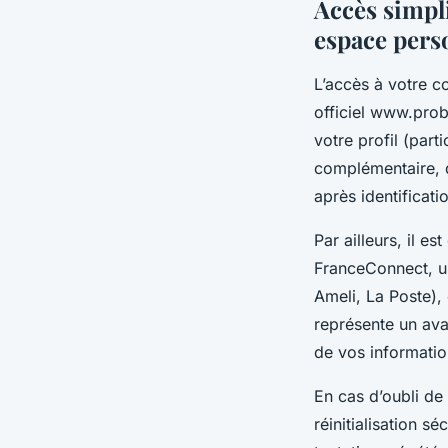
Accès simpli
espace per
L’accès à votre co
officiel www.prob
votre profil (parti
complémentaire, 
après identificati
Par ailleurs, il 
FranceConnect, un
Ameli, La Poste), 
représente un ava
de vos information
En cas d’oubli de
réinitialisation s