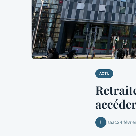
ACTU
Retrai
accéder
I
Isaac
24 févrie