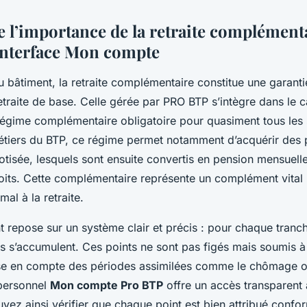
l’importance de la retraite complémen
interface Mon compte
u bâtiment, la retraite complémentaire constitue une garant
retraite de base. Celle gérée par PRO BTP s’intègre dans le 
 régime complémentaire obligatoire pour quasiment tous les s
tiers du BTP, ce régime permet notamment d’acquérir des po
tisée, lesquels sont ensuite convertis en pension mensuelle
roits. Cette complémentaire représente un complément vital
mal à la retraite.
 repose sur un système clair et précis : pour chaque tranch
ts s’accumulent. Ces points ne sont pas figés mais soumis à 
se en compte des périodes assimilées comme le chômage ou
 personnel
Mon compte Pro BTP
offre un accès transparent 
uvez ainsi vérifier que chaque point est bien attribué conf